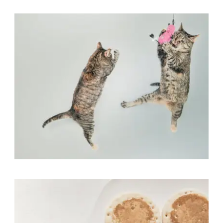
Flyers
,
Identity
,
Website