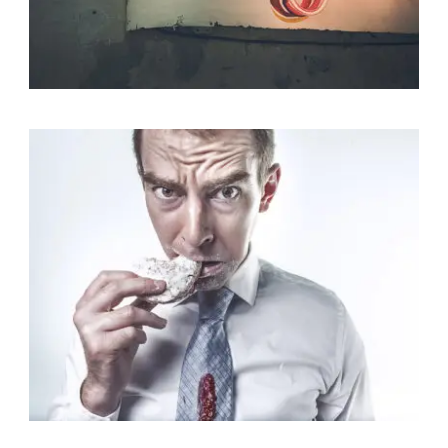
Identity
,
Typography
Branding
,
Identity
,
Logo