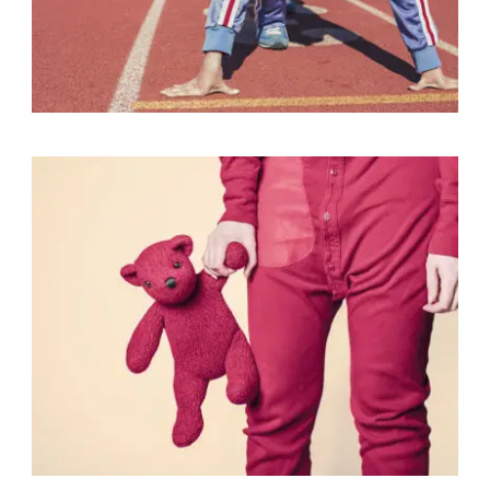
Fashion
,
Photograph
,
Vacation
Fashion
,
Photograph
,
Website