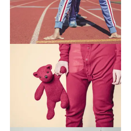
Fashion
,
Photograph
,
Vacation
Fashion
,
Photograph
,
Website