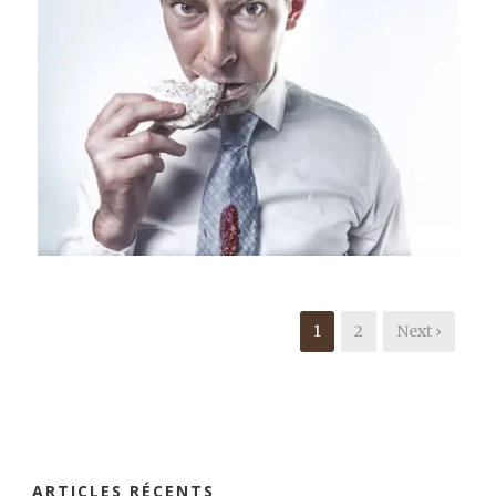
Branding
,
Identity
,
Logo
1
2
Next ›
ARTICLES RÉCENTS