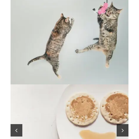
Flyers
,
Identity
,
Website