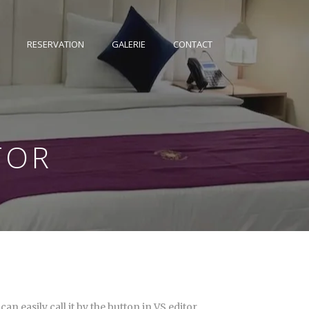
RESERVATION
GALERIE
CONTACT
TOR
 easily call it by the button in VS editor.