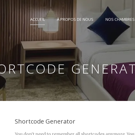
ACCUEIL
À PROPOS DE NOUS
NOS CHAMBRES
ORTCODE GENERA
Shortcode Generator
You don’t need to remember all shortcodes anymore. You can