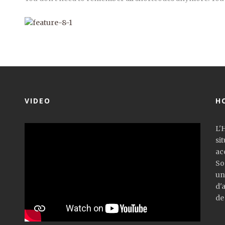
VIDEO
H
L'
si
ac
So
un
d'
de 