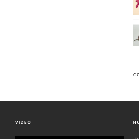
C
VIDEO
H