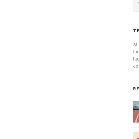
T
Mo
ib
la
co
R