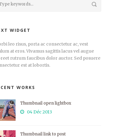
EXT WIDGET
rbi leo risus, porta ac consectetur ac, vest
ulum at eros. Vivamus sagittis lacus vel augue
oreet rutrum faucibus dolor auctor. Sed posuere
nsectetur est at lobortis.
ECENT WORKS
Thumbnail open lightbox
04 Déc 2013
Thumbnail link to post